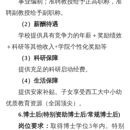
事业编制；
准聘教授给予正高
职称
，准
聘副教授给予副
职称
。
（
2
）
薪酬待遇
学校提供具有竞争力的年薪
＋奖励绩效
＋科研等其他收入
+
学院个性化奖励等
（
3
）
科研保障
提供
充足的科研启动经费。
（
4
）
生活保障
提供安家补贴。
子女享受西工大中小幼
优质教育资源（全国顶尖）
。
6.
博士后
(
特别资助博士后
/
常规博士后
)
岗位要求：
取得博士学位
3
年内
。
特别