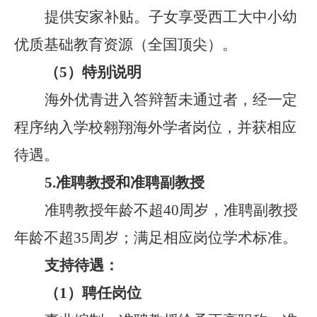
提供安家补贴。
子女享受西工大中小幼
优质
基础
教育资源（全国顶尖）
。
（
5
）
特别说明
海外优青进入答辩暂未通过者，经一定
程序
纳入学校翱翔海外学者岗位，
并获相应
待遇。
5.
准聘教授和准聘副教授
准聘教授年龄不超
40
周岁，准聘副教授
年龄不超
35
周岁；满足相应岗位学术标准。
支持待遇：
（
1
）
聘任岗位