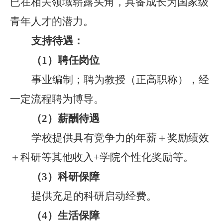
已在相关领域崭露头角，具备成长为国家级
青年人才的潜力。
支持待遇：
（
1
）
聘任岗位
事业编制；聘为教授
（
正高职称
）
，经
一定流程聘为博导。
（
2
）
薪酬待遇
学校提供具有竞争力的年薪＋奖励绩效
＋科研等其他收入
+
学院个性化奖励等。
（
3
）
科研保障
提供
充足的科研启动经费。
（
4
）
生活
保障