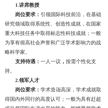
1.
讲席教授
岗位要求：
引领国际科技前沿，在基础
研究领域取得系统性、创造性成就，在国家
重大科技任务中取得标志性科技成就
；
一般
为享有很高社会声誉和广泛学术影响力的战
略科学家。
支持待遇：
一人一议
，
按需个性化支
持。
2.
领军人才
岗位要求：
学术造诣高深
，
学术成就
取
得国内外同行
的
高度认可；
一般为
具有赶超