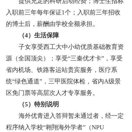
提供充足的科研启动经费；博士生指标
入职前三年每年保
证
1
个
；入职前三年招收
的博士后，薪酬由学校全额承担。
（
4
）
生活保障
子女享受西工大中小幼优质
基础
教育资
源（全国顶尖）；享受
“三秦优才卡”，享受
省内机场、铁路客运站贵宾服务，医疗系
统“绿色通道”，三甲医院体检，省内
A
级景
区免门票等高层次人才专享服务。
（
5
）
特别说明
海外优青进入答辩暂未通过者，经一定
程序纳入学校
“翱翔海外学者”（
NPU