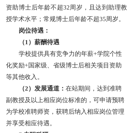
资助博士后年龄不超
32
周岁，且达到助理教
授学术水平
；
常规博士后年龄不超
35
周岁。
岗位待遇：
（
1
）
薪酬
待遇
学校提供具有竞争力的年薪
+学院个性
化奖励+
国家
级、省级
博士后相关项目资助
等其他收入。
（
2
）
发展通道：
在站期间，达到准聘
副教授及以上相应岗位标准
的
，可申请预聘
为学校准聘师资，获聘后纳入相应岗位管理
并享受相应待遇。