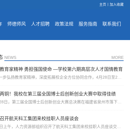
主页
丨
加入收藏
作
师德师风
人才招聘
政策法规
服务指南
联系我们
态
NEWS
MORE
教育家精神 勇担强国使命 —学校第六期高层次人才国情教育
班在汉中顺利举办
为进一步弘扬教育家精神，深度拓展校企全方位协同合作，4月28日至29日，学校党委教师工作部、党委统战部、工会组织我校30余名教师赴汉中开展第六期高层次人才国情教育研修。本次研修以校史铸魂、红色引领、产学研融合为主要内容，在实地研学中引导高层次人才厚植家国情怀、扛起强国使命、勇担时代重任。在开班仪式上，党委教师工作部副部长林楠介绍了本次国情研修的目的和意义，希望全体参训教师潜心研学、深入思考、积极交流研...
两铜！我校在第三届全国博士后创新创业大赛中取得佳绩
10月28日，第三届全国博士后创新创业大赛总决赛在福建省泉州市落下帷幕。我校共有4个项目团队入围总决赛，经过激烈角逐比拼，杨德雨、孙延栋和陆宏湜为代表的3个项目团队脱颖而出，获得1个金奖、2个铜奖，这也是我校首次在该项全国性高水平赛事中斩获金奖。本届全国博士后创新创业大赛是我国规模最大、层次最高、覆盖面最广的博士后赛事，由人力资源社会保障部、福建省人民政府共同主办。本届大赛以“博创引领四十载 智汇赋能向...
召开航天科工集团来校挂职人员座谈会
7月1日上午，人力资源部组织召开了航天科工集团来校挂职人员座谈交流会。航天科工集团相关院所领导，我校人力资源部部长唐玉生，航天学院党委书记黄越，电子信息学院党委书记侯俊，国家卓越工程师学院党委书记、常务副院长缑林峰，人力资源部副部长刘津平，高层次人才办公室副主任杨妍及相关人员参加此次座谈，会议由人力资源部部长唐玉生主持。会上，唐玉生简要回顾了航天科工集团与我校合作的情况，并对挂职人员来校工作表示...