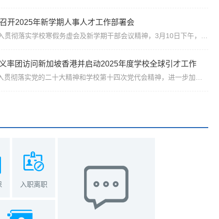
召开2025年新学期人事人才工作部署会
为深入贯彻落实学校寒假务虚会及新学期干部会议精神，3月10日下午，学校在友谊校区召开2025年新学期人事人才工作部署会，各教学科研机构主要负责人、人事秘书和人力资源部（党委教师工作部、高层次人才办公室）工作人员共80余人参加。会议由高层次人才办公室常务副主任张忻主持。人力资源部部长唐玉生从“国家重大人才工程、博士后队伍建设、基本工作量和目标责任制、教师思政和师德建设、十五五规划”等五个方面，对2025年人事...
义率团访问新加坡香港并启动2025年度学校全球引才工作
为深入贯彻落实党的二十大精神和学校第十四次党代会精神，进一步加大海外优秀人才引进的精准性和实效性，扎实推进新“三步走”战略构想落实落地，2月26日至3月5日，由侯成义副校长带队，学校相关学院（研究院）及职能部门，先后赴新加坡、香港等地高校访问并启动2025年度学校全球引才工作。学校共召开6场人才交流宣讲会，通过前期认真部署、精准动员、广泛宣传，吸引了300余位学者参加，现场气氛热烈，交流深入。在每场交流会上...
保
入职离职