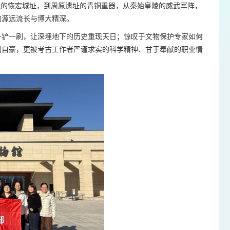
峁遗址的恢宏城址，到周原遗址的青铜重器，从秦始皇陵的威武军阵，
的源远流长与博大精深。
一铲一刷，让深埋地下的历史重现天日；惊叹于文物保护专家如何
到自豪，更被考古工作者严谨求实的科学精神、甘于奉献的职业情