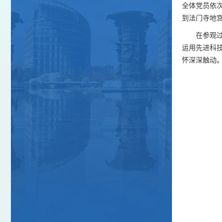
全体党员依次
到法门寺地
在参观
运用先进科
怀深深触动