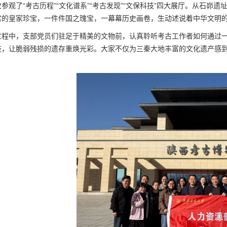
参观了“考古历程”“文化谱系”“考古发现”“文保科技”四大展厅。从石
宫的皇家珍宝，一件件国之瑰宝，一幕幕历史画卷，生动述说着中华文明
过程中，支部党员们驻足于精美的文物前，认真聆听考古工作者如何通过
技，让脆弱残损的遗存重焕光彩。大家不仅为三秦大地丰富的文化遗产感
。