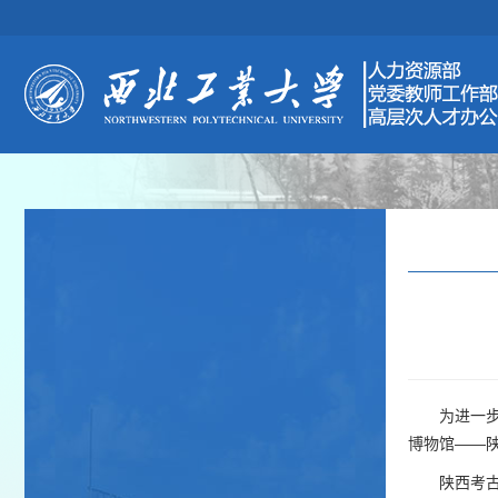
为进一
博物馆——
陕西考