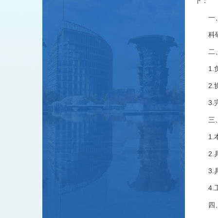
下：
一
科
二
1
2
3
三
1
2
3
4
四