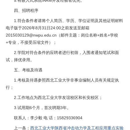
5.有嵌入式系统/ARM开发经验者优先。
四、招聘程序
1.符合条件者请将个人简历、学历、学位证明及其他证明材料
电子版于2026年8月31日24:00之前发送至邮箱
2015030129@nwpu.edu.cn（邮件主题：岗位名称+姓名+学校
+专业，不接受压缩文件）；
2.学院对符合条件的应聘者进行初筛，入围者通知笔试和面
试，择优录用。
五、考核及待遇
1.考核及待遇参照西北工业大学非事业编制人员有关规定执
行；
2.工作地点为西北工业大学友谊校区和长安校区；
3.试用期6个月，首次聘期3年。
联系人：李少毅 电 话：15829336904
上一条：
西北工业大学陕西省冲击动力学及工程应用重点实验