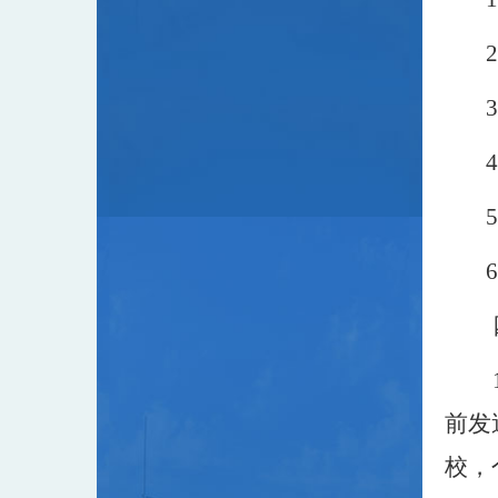
2
3
4
5
6
前发送
校，