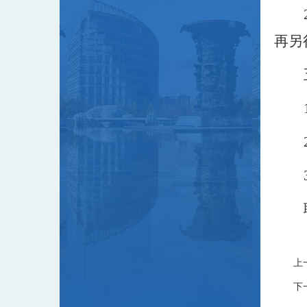
再另
上
下