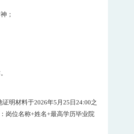
精神；
；
作。
证明材料于202
6
年
5
月
25
日
24:00之
题：岗位名称+姓名+最高学历毕业院
；