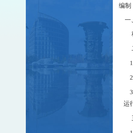
编制
一
1
2
3
运
1