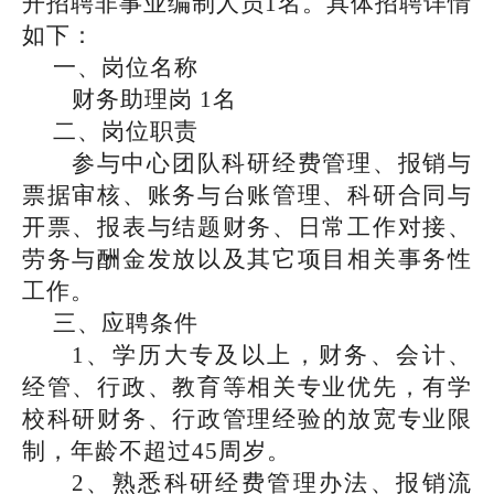
开招聘非事业编制人员
1名。具体招聘详情
如下：
一、岗位名称
财务
助理岗
1
名
二、岗位职责
参与
中心
团队
科研经费管理、报销与
票据审核、账务与台账管理、科研合同与
开票、报表与结题财务、日常工作对接、
劳务与酬金发放以及其它项目相关事务性
工作。
三、
应聘条件
1、
学历大专及以上，财务、会计、
经管、行政
、
教育等
相关专业优先，有
学
校
科研财务
、
行政管理
经验
的
放宽专业限
制
，
年龄不超过
45周岁
。
2、
熟悉科研经费管理办法、报销流