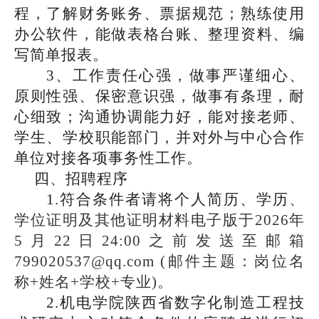
程，
了解
财务账务、票据规范；熟练
使用
办
公软件，能做表格台账、整理资料、编
写简单报表。
3、
工作责任心强，做事严谨细心、
原则性强、保密意识强，做事有条理，耐
心细致
；
沟通协调能力好，能对接老师、
学生、学校职能部门
，
并对外与中心合作
单位对接各项事务性工作。
四、招聘程序
1.符合条件者请将个人简历、学历
、
学位证明及其他证明材料电子版于
2026年
5
月
22
日
24:00之前发送至邮箱
799020537
@qq.com (邮件主题：岗位名
称+姓名+学校+专业)。
2.机电学院陕西省数字化制造工程技