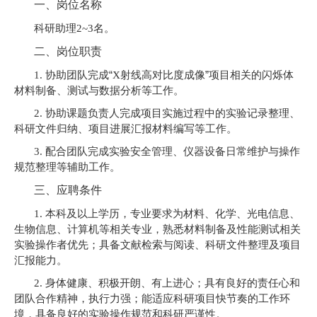
一、岗位名称
科研助理
2~3
名
。
二、岗位职责
“
”
1.
协助团队完成
X
射线高对比度成像
项目相关的闪烁体
材料制备、测试与数据分析等工作
。
2.
协助课题负责人完成项目实施过程中的实验记录整理、
科研文件归纳、项目进展汇报材料编写等工作。
3.
配合
团队完成实验安全管理、仪器设备日常维护与操作
规范整理等辅助工作。
三、应聘条件
专业要求为
化学
1.
本科及以上学历，
材料、
、光电信息、
生物信息、
及
计算机等相关专业，熟悉材料制备
性能测试相关
实验操作者优先；具备文献检索与阅读、科研文件整理及项目
汇报能力。
2.
身体健康、积极开朗、有上进心；具有良好的责任心和
团队合作精神，执行力强；能适应科研项目快节奏的工作环
境，具备良好的实验操作规范和科研严谨性。