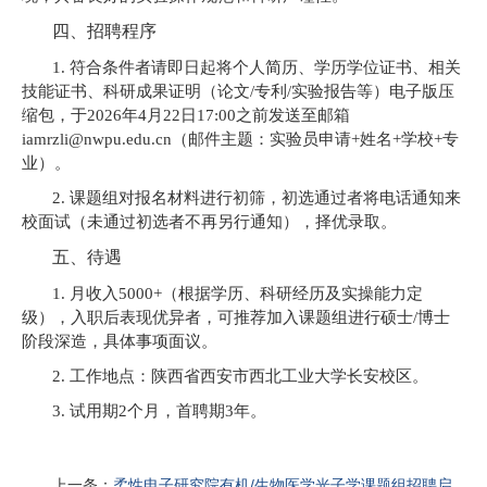
四、招聘程序
1.
符合条件者请即日起将个人简历、
学历学位证书、相关
技能证书、科研成果证明（论文
/
专利
/
实验报告等）电子版压
缩包，
于
202
6
年
4
月
22
日
1
7
:00
之前发送至邮箱
iamrzli@nwpu.edu.cn
（邮件主题：实验员申请
+
姓名
+
学校
+
专
业）。
2.
课题组对报名材料进行初筛，初选通过者将电话通知来
校面试（未通过初选者不再另行通知），择优录取。
五、待遇
1.
月收入
5000+
（根据学历、科研经历及实操能力定
级）
，入职后表现优异者，可推荐加入课题组进行硕士
/
博士
事项
阶段深造，具体
面议。
2.
工作地点：陕西省西安市西北工业大学长安校区。
首
3.
试用期
2
个月，
聘期
3
年。
上一条：
柔性电子研究院有机/生物医学光子学课题组招聘启