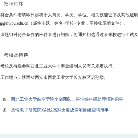
、招聘程序
、
符合条件者请即日起将个人简历、学历、学位、相关技能证书及其他证
g
@nwpu.edu.cn
（邮件主题：姓名
+
学校
+
专业，不接收压缩文件）。
、
课题组对符合条件的应聘者进行初筛，将通知初选通过者来校进行面试
、考核及待遇
、
考核及待遇参照西北工业大学非事业编制人员有关规定执行。
、
工作地点：陕西省西安市西北工业大学长安校区启翔楼。
一条：
西北工业大学航空学院李彪团队非事业编科研助理招聘启事
一条：
柔性电子研究院X射线高对比度成像项目组招聘启事