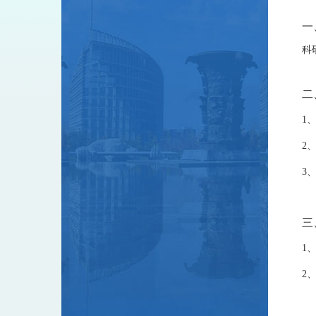
一
科
二
1
2
3
三
1
2