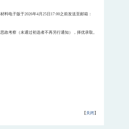
明材料电子版于
2026
年
4
月
25
日
17:00
之前发送至邮箱
：
及思政考察（未通过初选者不再另行通知），择优录取。
【
关闭
】