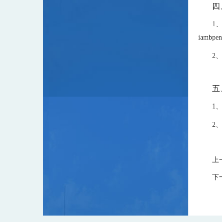
四
1
iam
bpen
2
五
1
2
上
下