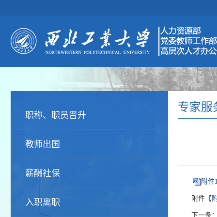
专家服
职称、职员晋升
教师出国
薪酬社保
附件
附件【
入职离职
下一条