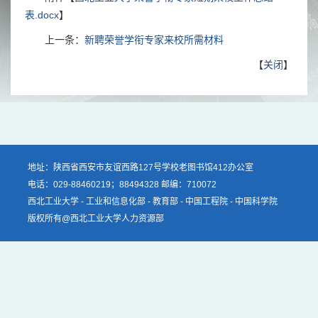
表.docx
】
上一条：
新聘荣誉学衔专家来校所需材料
【
关闭
】
地址：陕西省西安市友谊西路127号学校老图书馆412办公室
电话：029-88460219；88494328 邮编：710072
西北工业大学
-
工业和信息化部
-
教育部
-
中国工程院
-
中国科学院
版权所有@西北工业大学人力资源部