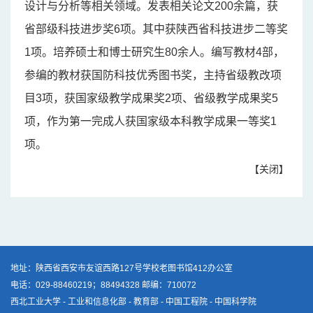
设计与分析等相关领域。发表相关论文200余篇，获
省部级科技进步奖6项。其中获陕西省科技进步二等奖
1项。培养硕士和博士研究生80余人。编写教材4部，
参编的教材获国防科技优秀图书奖，主持省级教改项
目3项，获国家级教学成果奖2项、省级教学成果奖5
项，作为第一完成人获国家级本科教学成果一等奖1
项。
【
关闭
】
地址：陕西省西安市友谊西路127号学校老图书馆412办公室
电话：029-88460219；88494328 邮编：710072
西北工业大学
-
工业和信息化部
-
教育部
-
中国工程院
-
中国科学院