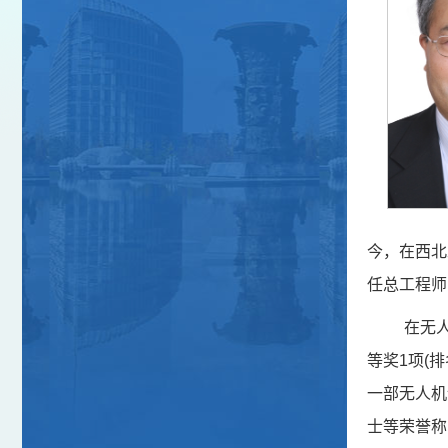
今，在西北
任总工程师
在无
等奖1项(
一部无人机
士等荣誉称