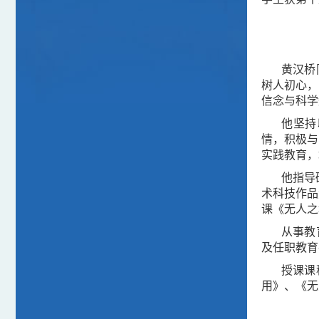
黄汉桥
树人初心，
信念与科学
他坚持
情，积极与
实践教育，
他指导
术科技作品
课《无人之
从事教
及任职教育
授课课
用》、《无