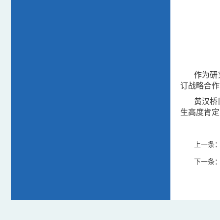
作为研
订战略合作
黄汉桥
生高度肯定
上一条
下一条