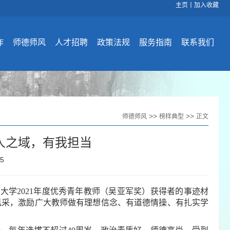
主页
丨
加入收藏
作
师德师风
人才招聘
政策法规
服务指南
联系我们
>>
>>
师德师风
榜样典型
正文
人之域，有我担当
55
大学2021年度优秀青年教师（吴亚军奖）获得者的事迹材
风采，激励广大教师做有理想信念、有道德情操、有扎实学