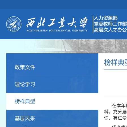
榜样典
政策文件
理论学习
榜样典型
在本年
料，充分展
基层风采
识、有仁爱