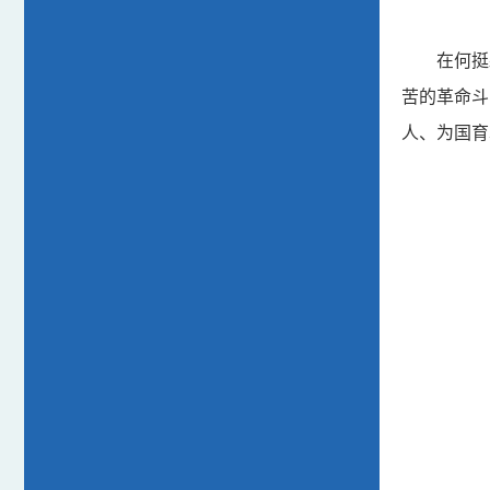
在何挺
苦的革命斗
人、为国育