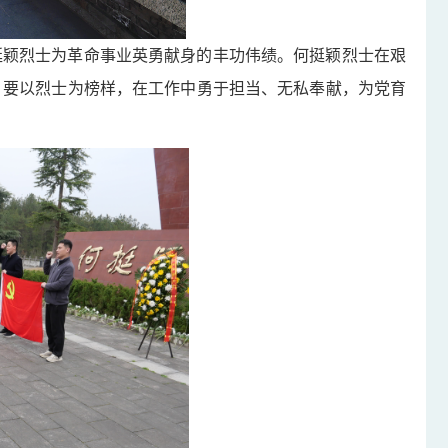
挺颖烈士为革命事业英勇献身的丰功伟绩。何挺颖烈士在艰
，要以烈士为榜样，在工作中勇于担当、无私奉献，为党育