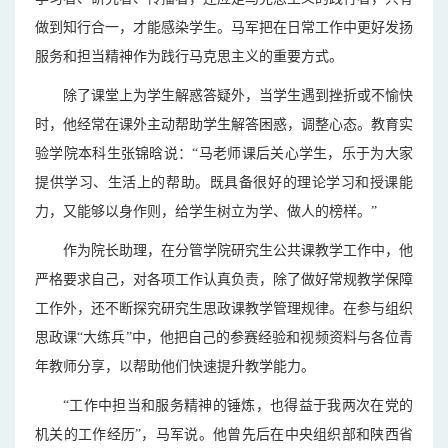
做到知行合一，才能感染学生。马军把在日常工作中更好发扬
服务和担当精神作为践行马克思主义的重要方式。
除了课堂上为学生解惑答疑外，当学生遇到挫折或不愉快
时，他经常在课外主动帮助学生解答困惑，调整心态。教育实
验学院本科生张锦晗说：“马老师课后关心学生，乐于为大家
提供学习、生活上的帮助。既具备很好的理论学习和授课能
力，又能够以身作则，给学生树立为学、做人的榜样。”
作为院长助理，在分管学院研究生公共课教学工作中，他
严格要求自己，对各项工作认真负责，除了做好常规教学保障
工作外，还不断探究研究生思政课教学管理规律。在参与组织
思政课“大练兵”中，他把自己的参赛经验和视频资料与各位青
年教师分享，以帮助他们快速提升教学能力。
“工作中担当和服务精神的锤炼，也得益于我两次在党的
机关的工作经历”，马军说。他曾先后在中央组织部和陕西省