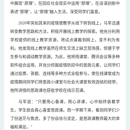
中展现“原理”，在回应社会现实中运用“原理”，在话语创新中
表述“原理”，让“原理”融入生活，深受同学们喜爱。
2020年突如其来的疫情使教学从线下转到线上，马军迅速
转变教学思路和方法，积极开展线上教学的探索。他充分利用
学校提供的线上教学资源，将试点课搬到网上，变不利为有
利。他发现线上教学虽然在师生交流上缺乏现场感，但便于学
生参与和调动教学资源。为此，他将雨课堂、腾讯会议等多种
软件组合运用，并充分挖掘疫情防控中的思政元素，让同学们
通过投票、答题、连线等多种方式全程参与，使在线课堂成为
疫情期间同学们将思政小课堂与社会大课堂有效连结的纽带，
他所讲授的思政课也获批学校在线示范课。
马军说：“只要用心备课，用心讲课，心中始终装着学
生，学生就会真心喜爱思政课。而一学期下来，看到同学们少
了份迷茫与焦虑，多了份自信与坚定，是思政课教师最大的幸
福和满足。”