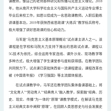
课教师，像自己的老师那样研究和传播马克思主义理论。2018
年，他从南开大学科学社会主义与国际共产主义运动专业博士
毕业后来校工作，如愿以偿成为一名思政课教师。入职后勤练
讲课基本功，2019年获陕西省思政课“大练兵”教学标兵称号，
极大增强了讲好思政课的信心和动力。
马军是“马克思主义基本原理概论”试点课主讲人之一。该
课程是在学校和马院大力支持下推出的思政试点课，课程以
5G技术为依托，综合运用专家连线、课外沙龙、现场教学等
多种方式，极大增强了学生课堂参与度和获得感。在教学团队
共同努力下，试点课已获批陕西省一流课程建设，课程改革也
被《中国青年报》《学习强国》等主流媒体报道。
在试点课教学中，马军还在教学团队集体备课基础上，将
“文化育人”“劳动育人”“经典育人”融入教学，探索融“经典、历
史、现实、传播”为一体的“原理”课教学模式，在解读马克思
主义经典文本中阐释“原理”，在回顾人类思想史与社会发展史