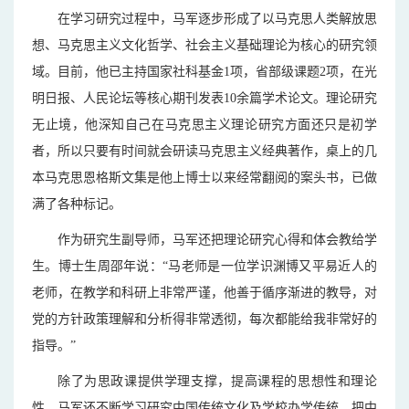
在学习研究过程中，马军逐步形成了以马克思人类解放思
想、马克思主义文化哲学、社会主义基础理论为核心的研究领
域。目前，他已主持国家社科基金1项，省部级课题2项，在光
明日报、人民论坛等核心期刊发表10余篇学术论文。理论研究
无止境，他深知自己在马克思主义理论研究方面还只是初学
者，所以只要有时间就会研读马克思主义经典著作，桌上的几
本马克思恩格斯文集是他上博士以来经常翻阅的案头书，已做
满了各种标记。
作为研究生副导师，马军还把理论研究心得和体会教给学
生。博士生周邵年说：“马老师是一位学识渊博又平易近人的
老师，在教学和科研上非常严谨，他善于循序渐进的教导，对
党的方针政策理解和分析得非常透彻，每次都能给我非常好的
指导。”
除了为思政课提供学理支撑，提高课程的思想性和理论
性，马军还不断学习研究中国传统文化及学校办学传统，把中