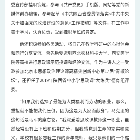
委宣传部挂职锻炼，参与《共产党员》手机版、网站等党的新
媒体创办编辑，参与起草《中共陕西省委贯彻落实<中共中央
关于加强党的政治建设的意见>工作措施》等文件，在工作中
善于学习，认真负责，受到挂职单位的肯定。
他还积极参加各类活动，将自己在教学科研中的心得体会
和同行分享交流。曾先后受邀到西北农林科技大学、西安医学
院等高校进行思政课示范授课和经验交流，作为主讲人之一受
邀参加北京市思想政治理论课高精尖创新中心第17届“青椒论
坛”，还担任了2019年陕西省中小学思政课“大练兵”德育组评
委。
“如果我们选择了最能为人类福利而劳动的职业，那么，
重担就不能把我们压倒，因为这是为大家而献身”，马克思的
这句话是马军的座右铭。“我深爱着思政课教师这一职业，虽
然经常没有上下班和假期之分，但我感觉到生命的充实和意
义，学校有很多忘我工作的青年教师，我只是他们的一个缩