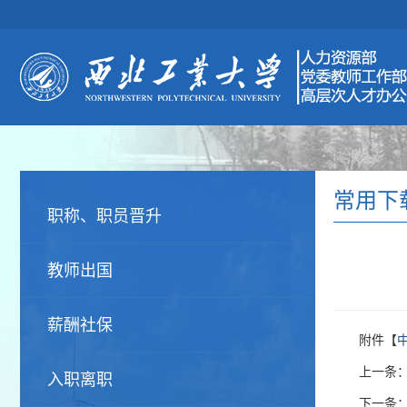
常用下
职称、职员晋升
教师出国
薪酬社保
附件【
上一条
入职离职
下一条