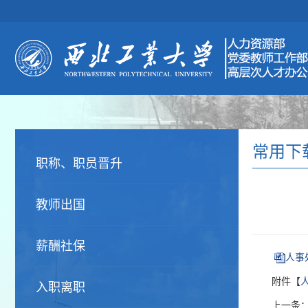
常用下
职称、职员晋升
教师出国
薪酬社保
人事
附件【
入职离职
上一条