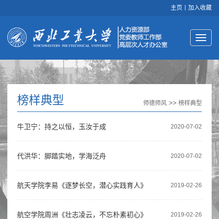
主页
丨
加入收藏
榜样典型
>>
师德师风
榜样典型
牛卫宁：持之以恒，玉汝于成
2020-07-02
代洪华：脚踏实地，学海泛舟
2020-07-02
航天学院李易《逐梦长空，潜心实践育人》
2019-02-26
航空学院周洲《壮志凌云，不忘朴素初心》
2019-02-26