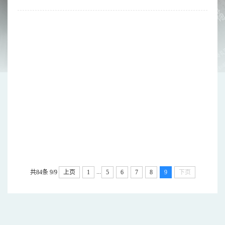
...
共84条
9/9
上页
1
5
6
7
8
9
下页